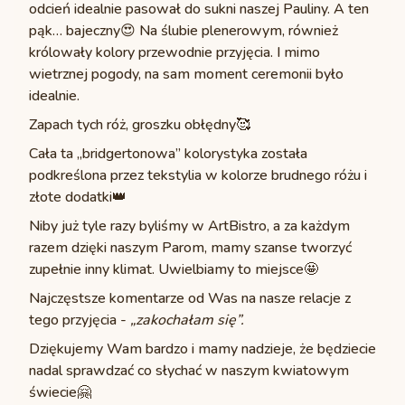
odcień idealnie pasował do sukni naszej Pauliny. A ten
pąk… bajeczny😍 Na ślubie plenerowym, również
królowały kolory przewodnie przyjęcia. I mimo
wietrznej pogody, na sam moment ceremonii było
idealnie.
Zapach tych róż, groszku obłędny🥰
Cała ta „bridgertonowa” kolorystyka została
podkreślona przez tekstylia w kolorze brudnego różu i
złote dodatki👑
Niby już tyle razy byliśmy w
ArtBistro
, a za każdym
razem dzięki naszym Parom, mamy szanse tworzyć
zupełnie inny klimat. Uwielbiamy to miejsce🤩
Najczęstsze komentarze od Was na nasze relacje z
tego przyjęcia -
„zakochałam się”.
Dziękujemy Wam bardzo i mamy nadzieje, że będziecie
nadal sprawdzać co słychać w naszym kwiatowym
świecie🤗