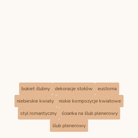
fot: Camerafolks
bukiet ślubny
dekoracje stołów
eustoma
niebieskie kwiaty
niskie kompozycje kwiatowe
styl romantyczny
ścianka na ślub plenerowy
ślub plenerowy