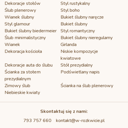
Dekoracje stołów
Styl rustykalny
Ślub plenerowy
Styl boho
Wianek ślubny
Bukiet ślubny naręcze
Styl glamour
Bukiet ślubny
Bukiet ślubny biedermeier
Styl romantyczny
Ślub minimalistyczny
Bukiet ślubny nieregularny
Wianek
Girlanda
Dekoracja kościoła
Niskie kompozycje
kwiatowe
Dekoracje auta do ślubu
Stół prezydialny
Ścianka za stołem
Podświetlany napis
prezydialnym
Zimowy ślub
Ścianka na ślub plenerowy
Niebieskie kwiaty
Skontaktuj się z nami:
793 757 660
kontakt@w-rozkwicie.pl