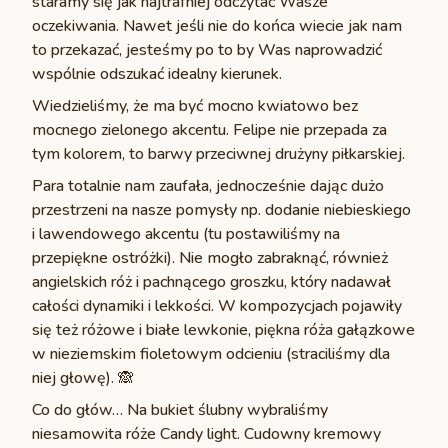
staramy się jak najtrafniej odczytać Wasze
oczekiwania. Nawet jeśli nie do końca wiecie jak nam
to przekazać, jesteśmy po to by Was naprowadzić
wspólnie odszukać idealny kierunek.
Wiedzieliśmy, że ma być mocno kwiatowo bez
mocnego zielonego akcentu. Felipe nie przepada za
tym kolorem, to barwy przeciwnej drużyny piłkarskiej.
Para totalnie nam zaufała, jednocześnie dając dużo
przestrzeni na nasze pomysły np. dodanie niebieskiego
i lawendowego akcentu (tu postawiliśmy na
przepiękne ostróżki). Nie mogło zabraknąć, również
angielskich róż i pachnącego groszku, który nadawał
całości dynamiki i lekkości. W kompozycjach pojawiły
się też różowe i białe lewkonie, piękna róża gałązkowe
w nieziemskim fioletowym odcieniu (straciliśmy dla
niej głowę). 🙈
Co do głów… Na bukiet ślubny wybraliśmy
niesamowita róże Candy light. Cudowny kremowy