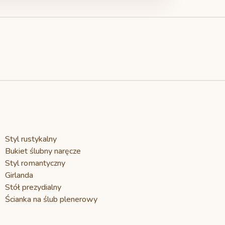
ZE PARY
ZE PARY
POCZYTANIA
nga&Oskar – Pure
ominika & Adam -
sele w stylu
hite
ebieska łąka
inimalistycznym
Styl rustykalny
Bukiet ślubny naręcze
Styl romantyczny
Girlanda
Stół prezydialny
Ścianka na ślub plenerowy