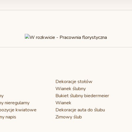
NASZE PARY
NAS
NASZE PARY
NAS
DO POCZYTANIA
DO 
Ola&Patryk -
Ki
Kamila & Sebastian -
D
Czy istnieją
We
Zimowe Mokolove
W
peoniowe Love
ni
rozwiązania
m
zakładające
tanie kwiaty
na wesele?
O specyfice pracy
przy ślubnych
aranżacjach.
Dekoracje stołów
Wianek ślubny
ny
Bukiet ślubny biedermeier
ny nieregularny
Wianek
pozycje kwiatowe
Dekoracje auta do ślubu
ny napis
Zimowy ślub