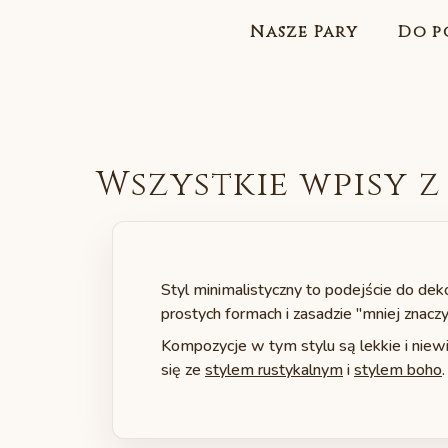
Nasze Pary
Do p
Wszystkie wpisy z
Styl minimalistyczny to podejście do dek
prostych formach i zasadzie "mniej znaczy
Kompozycje w tym stylu są lekkie i niewie
się ze
stylem rustykalnym
i
stylem boho