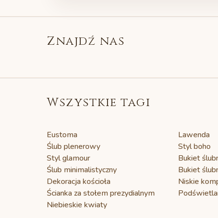
NASZE PARY
NASZE PARY
NASZE PARY
Ania&Bartek - w
Znajdź nas
A&A - skandynawski
Ślub plenerowy
kolorach pełni lata
błękit
Ania & Bartłomiej
i dalii
Wszystkie tagi
Eustoma
Lawenda
Ślub plenerowy
Styl boho
Styl glamour
Bukiet ślub
Ślub minimalistyczny
Bukiet ślub
Dekoracja kościoła
Niskie kom
Ścianka za stołem prezydialnym
Podświetla
Niebieskie kwiaty