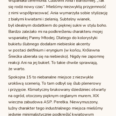
wspaniała ceremonia. Cudowni Ania i Bartłomiej. „Tak
się rodzi nowy czas”. Mieliśmy niezwykłą przyjemność
z nimi współpracować. Ania wymarzyła sobie stylizację
z białymi kwiatami i zielenią. Subtelny wianek,
był idealnym dodatkiem do pięknej sukni w stylu boho.
Bardzo zależało mi na podkreśleniu charakteru mojej
wspaniałej Panny Młodej. Dlatego do kolorystyki
bukietu ślubnego dodałam niebieskie akcenty
w postaci delfinium i eryngium (w końcu, Królewna
Śnieżka ubierała się na niebiesko). Nigdy nie zapomnę
reakcji Ani na jej bukiet. To takie chwile sprawiają,
że warto.
Spokojna 15
to niebanalne miejsce z niezwykle
urokliwą scenerią. To tam odbył się ślub plenerowy
i przyjęcie. Klimatyczny brukowany dziedziniec otwarty
na ogród, otoczony pięknym ceglanym murem, XIX
wieczna zabudowa ASP. Perełka. Niewymuszony,
luźny charakter tego industrialnego miejsca mieliśmy
jedynie minimalistycznie podkreślić kwiatowym