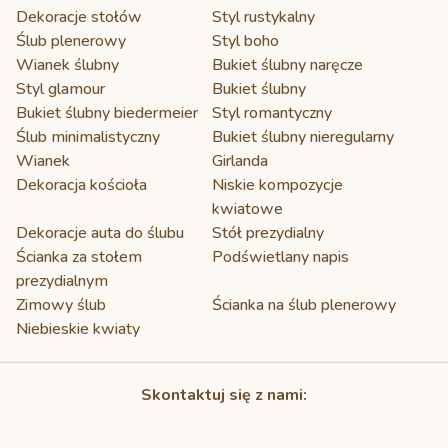
Dekoracje stołów
Styl rustykalny
Ślub plenerowy
Styl boho
Wianek ślubny
Bukiet ślubny naręcze
Styl glamour
Bukiet ślubny
Bukiet ślubny biedermeier
Styl romantyczny
Ślub minimalistyczny
Bukiet ślubny nieregularny
Wianek
Girlanda
Dekoracja kościoła
Niskie kompozycje
kwiatowe
Dekoracje auta do ślubu
Stół prezydialny
Ścianka za stołem
Podświetlany napis
prezydialnym
Zimowy ślub
Ścianka na ślub plenerowy
Niebieskie kwiaty
Skontaktuj się z nami:
793 757 660
kontakt@w-rozkwicie.pl