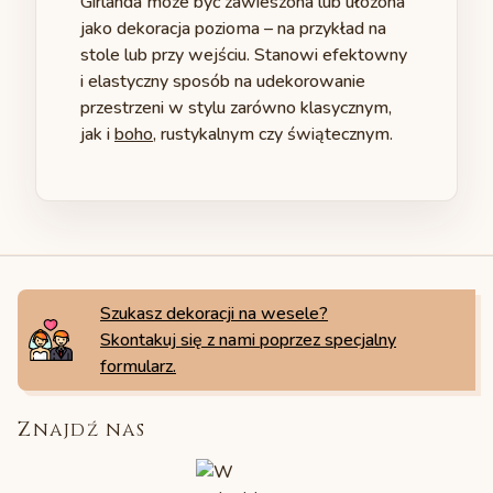
Girlanda może być zawieszona lub ułożona
jako dekoracja pozioma – na przykład na
stole lub przy wejściu. Stanowi efektowny
i elastyczny sposób na udekorowanie
przestrzeni w stylu zarówno klasycznym,
jak i
boho
, rustykalnym czy świątecznym.
NASZE PARY
NASZE PARY
NASZE PARY
NASZE PARY
NASZE PARY
NASZE PARY
Maja&Michał - Greenery z
Kasia & Przemek - moc
Ola & Mateusz
M&B - magiczny,
Weronika & Kuba - daliowe
Zimowy ślub -
Szukasz dekoracji na wesele?
zapachem peonii
zieleni
- świąteczny ślub
zimowy ślub.
love.
Dominika & Łukasz
Skontakuj się z nami poprzez specjalny
formularz.
Znajdź nas