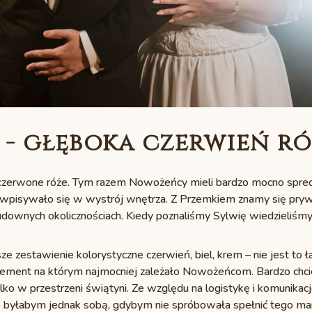
 - głęboka czerwień r
a czerwone róże. Tym razem Nowożeńcy mieli bardzo mocno sprecy
 wpisywało się w wystrój wnętrza. Z Przemkiem znamy się prywa
cudownych okolicznościach. Kiedy poznaliśmy Sylwię wiedzieliśmy, 
e zestawienie kolorystyczne czerwień, biel, krem – nie jest 
ement na którym najmocniej zależało Nowożeńcom. Bardzo chcieli 
lko w przestrzeni świątyni. Ze względu na logistykę i komunikacj
Nie byłabym jednak sobą, gdybym nie spróbowała spełnić tego ma