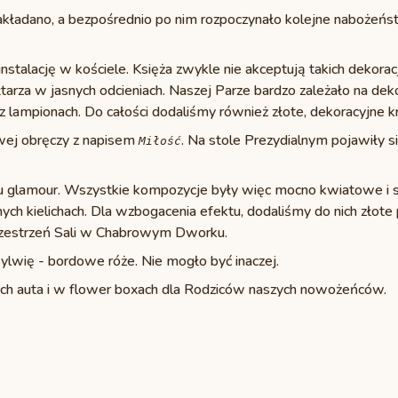
ż zakładano, a bezpośrednio po nim rozpoczynało kolejne nabożeńs
talację w kościele. Księża zwykle nie akceptują takich dekoracji
tarza w jasnych odcieniach. Naszej Parze bardzo zależało na dek
z lampionach. Do całości dodaliśmy również złote, dekoracyjne 
wej obręczy z napisem
. Na stole Prezydialnym pojawiły si
Miłość
ylu glamour. Wszystkie kompozycje były więc mocno kwiatowe i s
h kielichach. Dla wzbogacenia efektu, dodaliśmy do nich złote
przestrzeń Sali w Chabrowym Dworku.
ylwię - bordowe róże. Nie mogło być inaczej.
ach auta i w flower boxach dla Rodziców naszych nowożeńców.